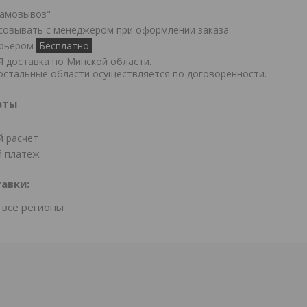
Самовывоз"
совывать с менеджером при оформлении заказа.
урьером
Бесплатно
доставка по Минской области.

остальные области осуществляется по договоренности.
аты
й расчет
 платеж
авки:
 все регионы